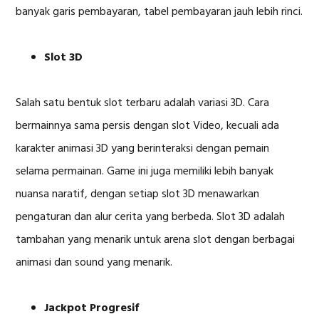
banyak garis pembayaran, tabel pembayaran jauh lebih rinci.
Slot 3D
Salah satu bentuk slot terbaru adalah variasi 3D. Cara
bermainnya sama persis dengan slot Video, kecuali ada
karakter animasi 3D yang berinteraksi dengan pemain
selama permainan. Game ini juga memiliki lebih banyak
nuansa naratif, dengan setiap slot 3D menawarkan
pengaturan dan alur cerita yang berbeda. Slot 3D adalah
tambahan yang menarik untuk arena slot dengan berbagai
animasi dan sound yang menarik.
Jackpot Progresif