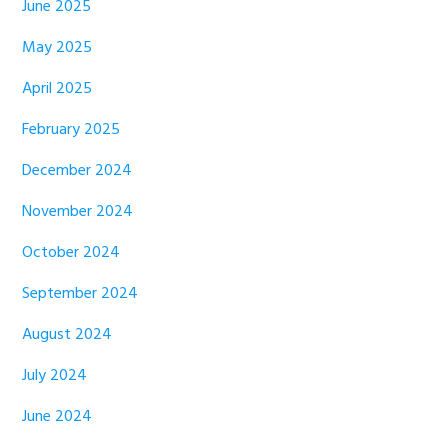
June 2025
May 2025
April 2025
February 2025
December 2024
November 2024
October 2024
September 2024
August 2024
July 2024
June 2024