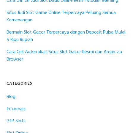
Cara Daftar Judi Slot Dadu Online Resmi Mudah Menang
Situs Judi Slot Game Online Terpercaya Peluang Semua
Kemenangan
Bermain Slot Gacor Terpercaya dengan Deposit Pulsa Mulai
5 Ribu Rupiah
Cara Cek Autentikasi Situs Slot Gacor Resmi dan Aman via
Browser
CATEGORIES
Blog
Informasi
RTP Slots