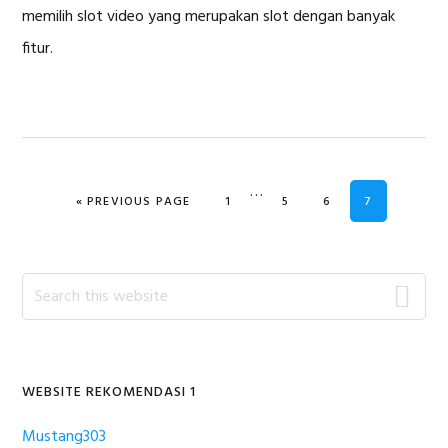
memilih slot video yang merupakan slot dengan banyak
fitur.
Interim
…
GO TO
PAGE
PAGE
PAGE
PAGE
«
PREVIOUS PAGE
1
5
6
7
pages
omitted
Primary
Search
this
Sidebar
website
WEBSITE REKOMENDASI 1
Mustang303