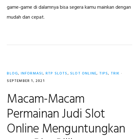
game-game di dalamnya bisa segera kamu mainkan dengan
mudah dan cepat.
BLOG
,
INFORMASI
,
RTP SLOTS
,
SLOT ONLINE
,
TIPS
,
TRIK
·
SEPTEMBER 1, 2021
Macam-Macam
Permainan Judi Slot
Online Menguntungkan