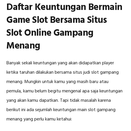
Daftar Keuntungan Bermain
Game Slot Bersama Situs
Slot Online Gampang
Menang
Banyak sekali keuntungan yang akan didapatkan player
ketika taruhan dilakukan bersama situs judi slot gampang
menang. Mungkin untuk kamu yang masih baru atau
pemula, kamu belum begitu mengenal apa saja keuntungan
yang akan kamu dapatkan. Tapi tidak masalah karena
berikut ini ada sejumlah keuntungan main slot gampang
menang yang perlu kamu ketahui: