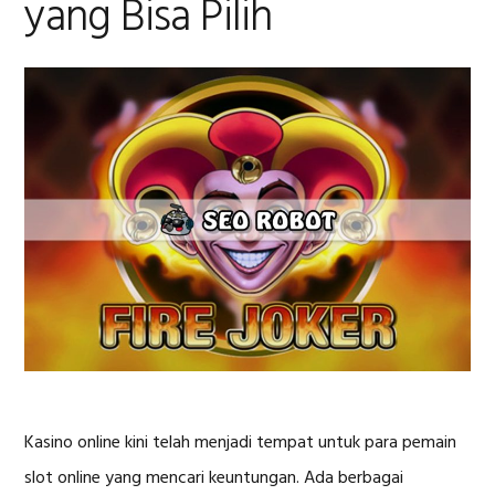
yang Bisa Pilih
Kasino online kini telah menjadi tempat untuk para pemain
slot online yang mencari keuntungan. Ada berbagai