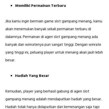
Memiliki Permainan Terbaru
Jika kamu ingin bermain game slot gampang menang, kamu
akan menemukan banyak sekali permainan terbaru di
dalamnya. Permainan di agen slot gampang menang ada
banyak dan winratenya pun sangat tinggi. Dengan winrate
yang tinggi ini, peluang player untuk menang akan jauh lebih
besar.
Hadiah Yang Besar
Kemudian, player yang berhasil gabung di agen slot
gampang menang adalah mendapatkan hadiah yang besar.
Hadiah tidak hanya didapatkan dari kemenangan saja tapi