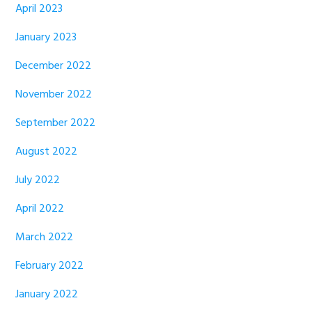
April 2023
January 2023
December 2022
November 2022
September 2022
August 2022
July 2022
April 2022
March 2022
February 2022
January 2022