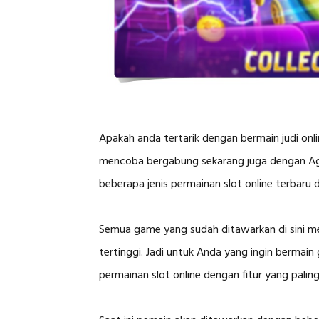
Apakah anda tertarik dengan bermain judi on
mencoba bergabung sekarang juga dengan Agen
beberapa jenis permainan slot online terbaru d
Semua game yang sudah ditawarkan di sini me
tertinggi.
Jadi untuk Anda yang ingin bermain 
permainan slot online dengan fitur yang paling