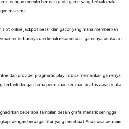
jamin dengan memilih bermain pada game yang terbaik maka
gan maksimal.
n slot online jackpot besar dan gacor yang mana memberikan
rmainan terbaiknya dan kenali rekomendasi gamenya berikut ini.
line dari provider pragmatic play ini bisa memainkan gamenya
ang tertarik dengan tema permainan kerajaan di atas awan maka
ghadirkan beberapa tampilan desain grafis menarik sehingga
engkapi dengan berbagai fitur yang membuat Anda bisa bermain