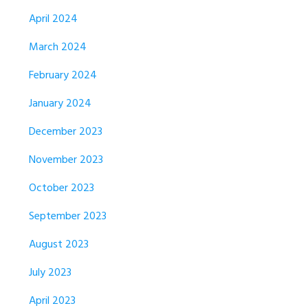
April 2024
March 2024
February 2024
January 2024
December 2023
November 2023
October 2023
September 2023
August 2023
July 2023
April 2023