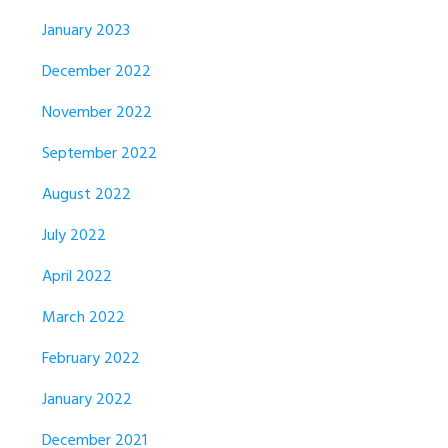
January 2023
December 2022
November 2022
September 2022
August 2022
July 2022
April 2022
March 2022
February 2022
January 2022
December 2021