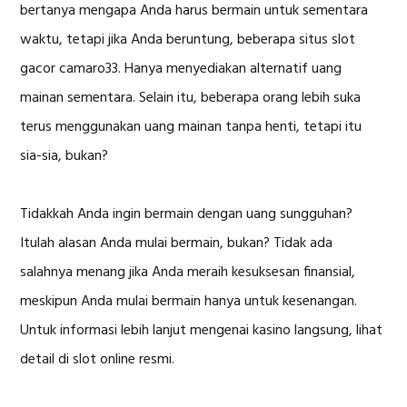
bertanya mengapa Anda harus bermain untuk sementara
waktu, tetapi jika Anda beruntung, beberapa situs slot
gacor camaro33. Hanya menyediakan alternatif uang
mainan sementara. Selain itu, beberapa orang lebih suka
terus menggunakan uang mainan tanpa henti, tetapi itu
sia-sia, bukan?
Tidakkah Anda ingin bermain dengan uang sungguhan?
Itulah alasan Anda mulai bermain, bukan? Tidak ada
salahnya menang jika Anda meraih kesuksesan finansial,
meskipun Anda mulai bermain hanya untuk kesenangan.
Untuk informasi lebih lanjut mengenai kasino langsung, lihat
detail di slot online resmi.