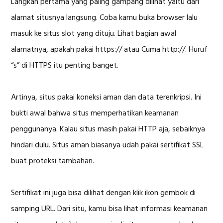
Langkah pertama yang paling gampang dilihat yaitu dari
alamat situsnya langsung. Coba kamu buka browser lalu
masuk ke situs slot yang dituju. Lihat bagian awal
alamatnya, apakah pakai https:// atau Cuma http://. Huruf
“s” di HTTPS itu penting banget.
Artinya, situs pakai koneksi aman dan data terenkripsi. Ini
bukti awal bahwa situs memperhatikan keamanan
penggunanya. Kalau situs masih pakai HTTP aja, sebaiknya
hindari dulu. Situs aman biasanya udah pakai sertifikat SSL
buat proteksi tambahan.
Sertifikat ini juga bisa dilihat dengan klik ikon gembok di
samping URL. Dari situ, kamu bisa lihat informasi keamanan