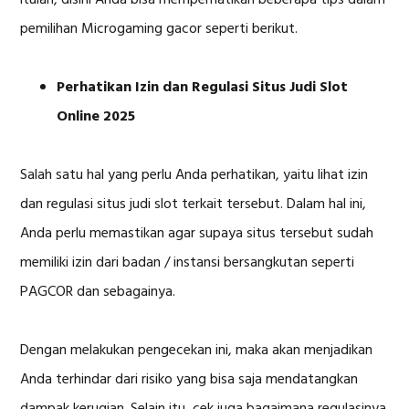
itulah, disini Anda bisa memperhatikan beberapa tips dalam
pemilihan Microgaming gacor seperti berikut.
Perhatikan Izin dan Regulasi Situs Judi Slot
Online 2025
Salah satu hal yang perlu Anda perhatikan, yaitu lihat izin
dan regulasi situs judi slot terkait tersebut. Dalam hal ini,
Anda perlu memastikan agar supaya situs tersebut sudah
memiliki izin dari badan / instansi bersangkutan seperti
PAGCOR dan sebagainya.
Dengan melakukan pengecekan ini, maka akan menjadikan
Anda terhindar dari risiko yang bisa saja mendatangkan