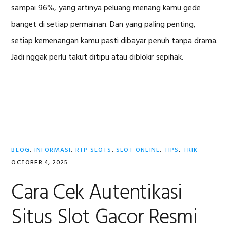
sampai 96%, yang artinya peluang menang kamu gede
banget di setiap permainan. Dan yang paling penting,
setiap kemenangan kamu pasti dibayar penuh tanpa drama.
Jadi nggak perlu takut ditipu atau diblokir sepihak.
BLOG
,
INFORMASI
,
RTP SLOTS
,
SLOT ONLINE
,
TIPS
,
TRIK
·
OCTOBER 4, 2025
Cara Cek Autentikasi
Situs Slot Gacor Resmi