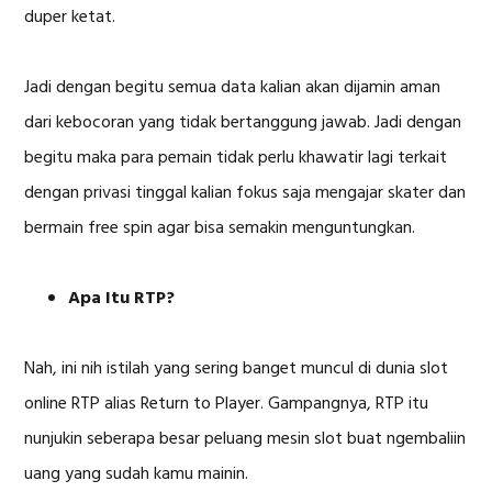
duper ketat.
Jadi dengan begitu semua data kalian akan dijamin aman
dari kebocoran yang tidak bertanggung jawab. Jadi dengan
begitu maka para pemain tidak perlu khawatir lagi terkait
dengan privasi tinggal kalian fokus saja mengajar skater dan
bermain free spin agar bisa semakin menguntungkan.
Apa Itu RTP?
Nah, ini nih istilah yang sering banget muncul di dunia slot
online RTP alias Return to Player. Gampangnya, RTP itu
nunjukin seberapa besar peluang mesin slot buat ngembaliin
uang yang sudah kamu mainin.