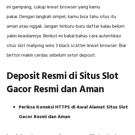
ini gampang, cukup lewat browser yang kamu
pakai.
Dengan langkah simpel, kamu bisa tahu situs itu
aman atau nggak. Jangan terburu-buru daftar kalau belum
yakin keasliannya. Berikut ini bakal bahas cara autentikasi
situs slot mahjong wins 3 black scatter lewat browser. Biar
bettor makin cerdas sebelum setor deposit.
Deposit Resmi di Situs Slot
Gacor Resmi dan Aman
Periksa Koneksi HTTPS di Awal Alamat Situs Slot
Gacor Resmi dan Aman