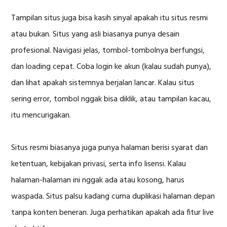
Tampilan situs juga bisa kasih sinyal apakah itu situs resmi
atau bukan. Situs yang asli biasanya punya desain
profesional. Navigasi jelas, tombol-tombolnya berfungsi,
dan loading cepat.
Coba login ke akun (kalau sudah punya),
dan lihat apakah sistemnya berjalan lancar. Kalau situs
sering error, tombol nggak bisa diklik, atau tampilan kacau,
itu mencurigakan.
Situs resmi biasanya juga punya halaman berisi syarat dan
ketentuan, kebijakan privasi, serta info lisensi.
Kalau
halaman-halaman ini nggak ada atau kosong, harus
waspada. Situs palsu kadang cuma duplikasi halaman depan
tanpa konten beneran. Juga perhatikan apakah ada fitur live