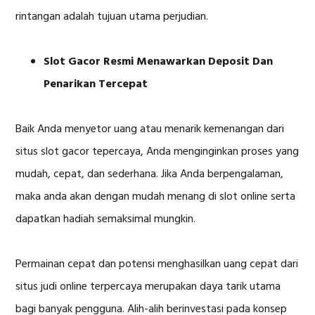
rintangan adalah tujuan utama perjudian.
Slot Gacor Resmi Menawarkan Deposit Dan
Penarikan Tercepat
Baik Anda menyetor uang atau menarik kemenangan dari
situs slot gacor tepercaya, Anda menginginkan proses yang
mudah, cepat, dan sederhana. Jika Anda berpengalaman,
maka anda akan dengan mudah menang di slot online serta
dapatkan hadiah semaksimal mungkin.
Permainan cepat dan potensi menghasilkan uang cepat dari
situs judi online terpercaya merupakan daya tarik utama
bagi banyak pengguna. Alih-alih berinvestasi pada konsep