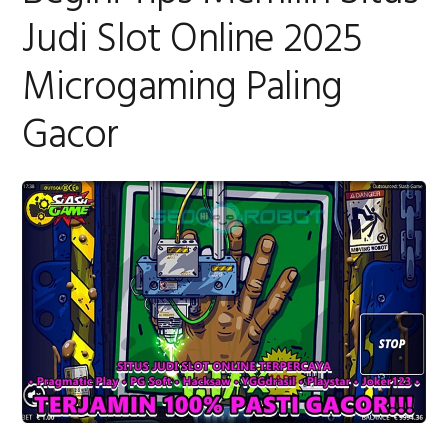
Judi Slot Online 2025
Microgaming Paling
Gacor