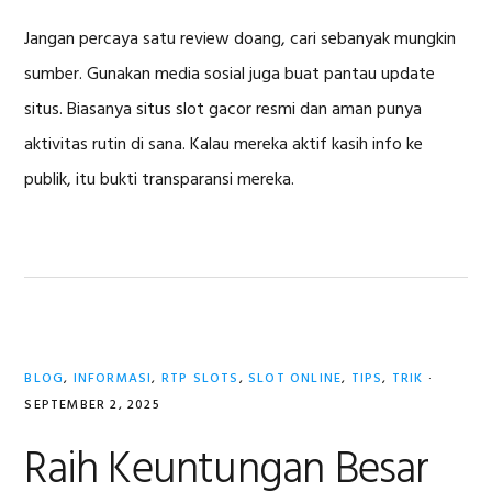
Jangan percaya satu review doang, cari sebanyak mungkin
sumber. Gunakan media sosial juga buat pantau update
situs. Biasanya situs slot gacor resmi dan aman punya
aktivitas rutin di sana. Kalau mereka aktif kasih info ke
publik, itu bukti transparansi mereka.
BLOG
,
INFORMASI
,
RTP SLOTS
,
SLOT ONLINE
,
TIPS
,
TRIK
·
SEPTEMBER 2, 2025
Raih Keuntungan Besar