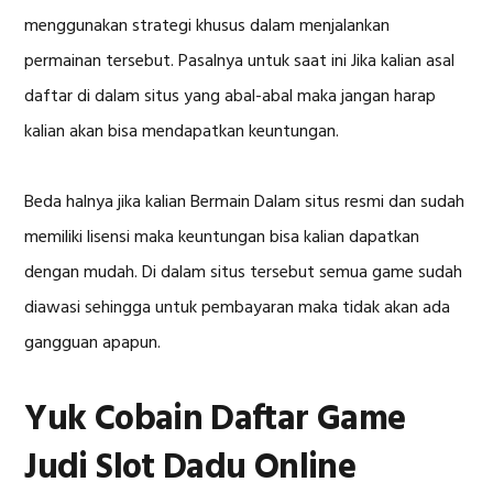
menggunakan strategi khusus dalam menjalankan
permainan tersebut. Pasalnya untuk saat ini Jika kalian asal
daftar di dalam situs yang abal-abal maka jangan harap
kalian akan bisa mendapatkan keuntungan.
Beda halnya jika kalian Bermain Dalam situs resmi dan sudah
memiliki lisensi maka keuntungan bisa kalian dapatkan
dengan mudah. Di dalam situs tersebut semua game sudah
diawasi sehingga untuk pembayaran maka tidak akan ada
gangguan apapun.
Yuk Cobain Daftar Game
Judi Slot Dadu Online