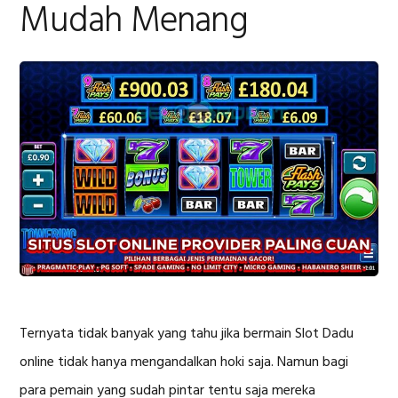
Mudah Menang
Ternyata tidak banyak yang tahu jika bermain Slot Dadu
online tidak hanya mengandalkan hoki saja. Namun bagi
para pemain yang sudah pintar tentu saja mereka