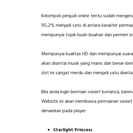
Kelompok penjudi online tentu sudah mengen
95,2% menjadi satu di antara karakter perma
mempunyai topik buah-buahan dan permen ini
Mempunyai kualitas HD dan mempunyai suara 
akan disertai musik yang manis dan benar-be
slot ini sangat merdu dan menjadi satu dianta
Bila anda ingin bermain sweet bonanza, karena 
Website ini akan membawa permainan sweet 
dimainkan pada player
Starlight Princess