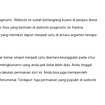
agmatic. Website ini sudah berlanglang buana di penjuru dunia
r Asia yang bermain di website pragmatic ini.
Karena
ang memikat dapat menjadi satu di antara argumen kenapa
-benar simpel menjadi satu diantara keunggulan pada situs
engkonversi uang anda jadi dolar lebih dulu. Anda tinggal
lakukan permainan slot ini.
Anda bisa juga memperoleh
nomenal. Terdapat tiga permainan yang populer di website