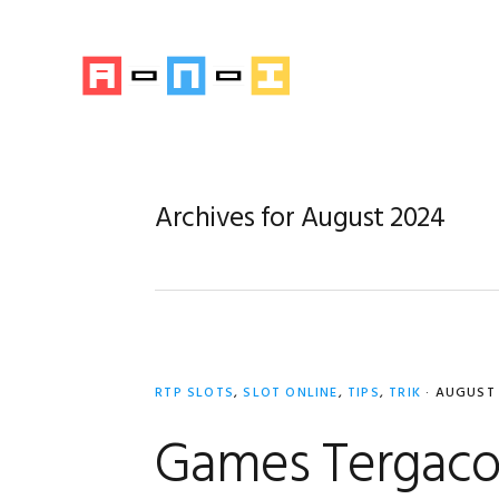
Skip
Skip
Skip
to
to
to
primary
main
primary
navigation
content
sidebar
Archives for August 2024
RTP SLOTS
,
SLOT ONLINE
,
TIPS
,
TRIK
·
AUGUST 
Games Tergacor