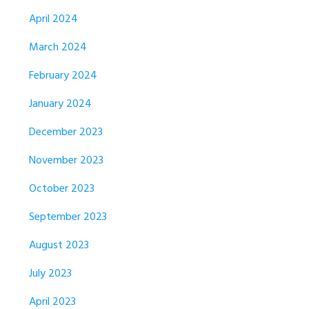
April 2024
March 2024
February 2024
January 2024
December 2023
November 2023
October 2023
September 2023
August 2023
July 2023
April 2023