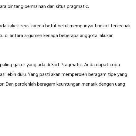
tara bintang permainan dari situs pragmatic.
a kakek zeus karena betul-betul mempunyai tingkat terkecuali
tu di antara argumen kenapa beberapa anggota lakukan
 paling gacor yang ada di Slot Pragmatic. Anda dapat coba
rasi lebih dulu. Yang pasti akan memperoleh beragam tipe yang
r. Dan perolehlah beragam keuntungan menarik dengan uang