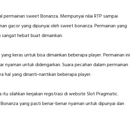
al permainan sweet Bonanza. Mempunyai nilai RTP sampai
inan gacor yang dipunyai oleh sweet bonanza.
Permainan yang
 sangat hebat buat dimainkan.
yang keras untuk bisa dimainkan beberapa player.
Permainan ini
nar nyaman untuk didengarkan. Suara pecahan dalam permainan
ra hal yang dinanti-nantikan beberapa player.
itu silahkan kerjakan registrasi di website Slot Pragmatic.
Bonanza yang pasti benar-benar nyaman untuk dipunyai dan