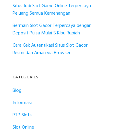
Situs Judi Slot Game Online Terpercaya
Peluang Semua Kemenangan
Bermain Slot Gacor Terpercaya dengan
Deposit Pulsa Mulai 5 Ribu Rupiah
Cara Cek Autentikasi Situs Slot Gacor
Resmi dan Aman via Browser
CATEGORIES
Blog
Informasi
RTP Slots
Slot Online