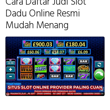
Cara Daftar Judi Slot
Dadu Online Resmi
Mudah Menang