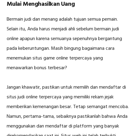
Mulai Menghasilkan Uang
Bermain judi dan menang adalah tujuan semua pemain.
Selain itu, Anda harus menjadi ahli sebelum bermain judi
online apapun karena semuanya sepenuhnya bergantung
pada keberuntungan.
Masih bingung bagaimana cara
menemukan situs game online terpercaya yang
menawarkan bonus terbesar?
Jangan khawatir, pastikan untuk memilih dan mendaftar di
situs judi online terpercaya yang memiliki rekam jejak
memberikan kemenangan besar. Tetap semangat mencoba.
Namun, pertama-tama, sebaiknya pastikanlah bahwa Anda
menggunakan dan mendaftar di platform yang banyak