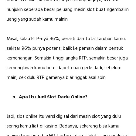
online RTP alias Return to Player. Gampangnya, RTP itu
nunjukin seberapa besar peluang mesin slot buat ngembaliin
uang yang sudah kamu mainin.
Misal, kalau RTP-nya 96%, berarti dari total taruhan kamu,
sekitar 96% punya potensi balik ke pemain dalam bentuk
kemenangan. Semakin tinggi angka RTP, semakin besar juga
kemungkinan kamu buat dapet cuan gede. Jadi, sebelum
main, cek dulu RTP gamenya biar nggak asal spin!
Apa Itu Judi Slot Dadu Online?
Jadi, slot online itu versi digital dari mesin slot yang dulu
sering kamu liat di kasino. Bedanya, sekarang bisa kamu