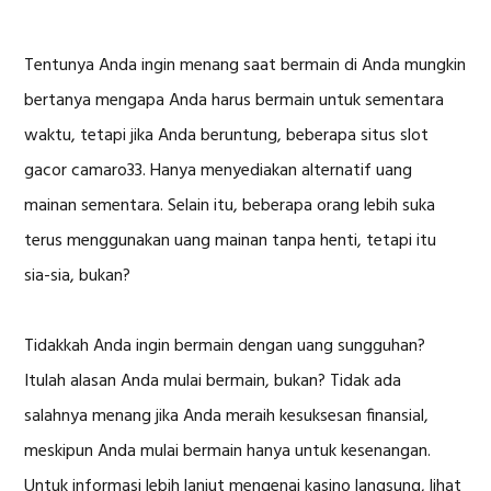
Tentunya Anda ingin menang saat bermain di Anda mungkin
bertanya mengapa Anda harus bermain untuk sementara
waktu, tetapi jika Anda beruntung, beberapa situs slot
gacor camaro33. Hanya menyediakan alternatif uang
mainan sementara. Selain itu, beberapa orang lebih suka
terus menggunakan uang mainan tanpa henti, tetapi itu
sia-sia, bukan?
Tidakkah Anda ingin bermain dengan uang sungguhan?
Itulah alasan Anda mulai bermain, bukan? Tidak ada
salahnya menang jika Anda meraih kesuksesan finansial,
meskipun Anda mulai bermain hanya untuk kesenangan.
Untuk informasi lebih lanjut mengenai kasino langsung, lihat