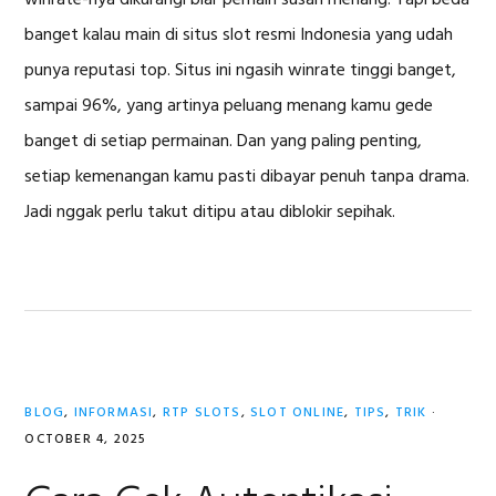
winrate-nya dikurangi biar pemain susah menang. Tapi beda
banget kalau main di situs slot resmi Indonesia yang udah
punya reputasi top. Situs ini ngasih winrate tinggi banget,
sampai 96%, yang artinya peluang menang kamu gede
banget di setiap permainan. Dan yang paling penting,
setiap kemenangan kamu pasti dibayar penuh tanpa drama.
Jadi nggak perlu takut ditipu atau diblokir sepihak.
BLOG
,
INFORMASI
,
RTP SLOTS
,
SLOT ONLINE
,
TIPS
,
TRIK
·
OCTOBER 4, 2025