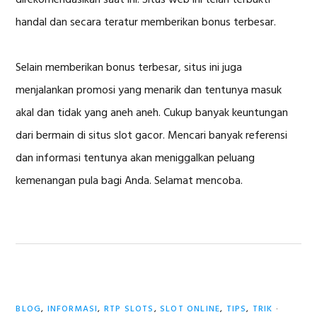
direkomendasikan saat ini. Situs web ini telah terbukti
handal dan secara teratur memberikan bonus terbesar.
Selain memberikan bonus terbesar, situs ini juga
menjalankan promosi yang menarik dan tentunya masuk
akal dan tidak yang aneh aneh.
Cukup banyak keuntungan
dari bermain di situs slot gacor. Mencari banyak referensi
dan informasi tentunya akan meniggalkan peluang
kemenangan pula bagi Anda. Selamat mencoba.
BLOG
,
INFORMASI
,
RTP SLOTS
,
SLOT ONLINE
,
TIPS
,
TRIK
·