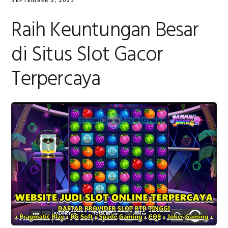
SEPTEMBER 2, 2025
Raih Keuntungan Besar
di Situs Slot Gacor
Terpercaya