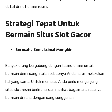
detail di slot online resmi.
Strategi Tepat Untuk
Bermain Situs Slot Gacor
Berusaha Semaksimal Mungkin
Banyak orang bergabung dengan kasino online untuk
bermain demi uang, itulah sebabnya Anda harus melakukan
hal yang sama. Untuk memulai, Anda perlu mengunjungi
situs slot resmi berlisensi dan melihat bagaimana rasanya
bermain di sana dengan uang sungguhan.