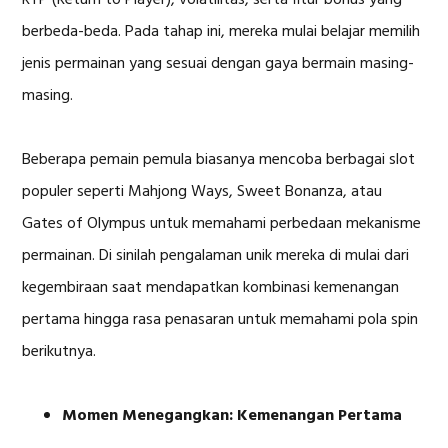
RTP (Return to Player), volatilitas, serta fitur bonus yang
berbeda-beda. Pada tahap ini, mereka mulai belajar memilih
jenis permainan yang sesuai dengan gaya bermain masing-
masing.
Beberapa pemain pemula biasanya mencoba berbagai slot
populer seperti Mahjong Ways, Sweet Bonanza, atau
Gates of Olympus untuk memahami perbedaan mekanisme
permainan. Di sinilah pengalaman unik mereka di mulai dari
kegembiraan saat mendapatkan kombinasi kemenangan
pertama hingga rasa penasaran untuk memahami pola spin
berikutnya.
Momen Menegangkan: Kemenangan Pertama