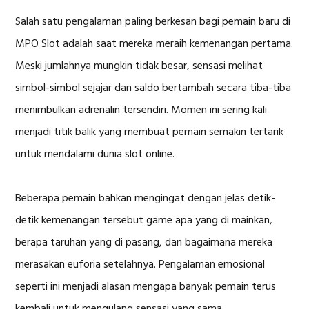
Salah satu pengalaman paling berkesan bagi pemain baru di
MPO Slot adalah saat mereka meraih kemenangan pertama.
Meski jumlahnya mungkin tidak besar, sensasi melihat
simbol-simbol sejajar dan saldo bertambah secara tiba-tiba
menimbulkan adrenalin tersendiri. Momen ini sering kali
menjadi titik balik yang membuat pemain semakin tertarik
untuk mendalami dunia slot online.
Beberapa pemain bahkan mengingat dengan jelas detik-
detik kemenangan tersebut game apa yang di mainkan,
berapa taruhan yang di pasang, dan bagaimana mereka
merasakan euforia setelahnya. Pengalaman emosional
seperti ini menjadi alasan mengapa banyak pemain terus