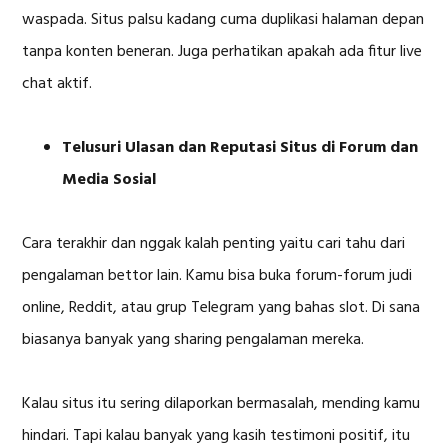
waspada. Situs palsu kadang cuma duplikasi halaman depan
tanpa konten beneran. Juga perhatikan apakah ada fitur live
chat aktif.
Telusuri Ulasan dan Reputasi Situs di Forum dan
Media Sosial
Cara terakhir dan nggak kalah penting yaitu cari tahu dari
pengalaman bettor lain. Kamu bisa buka forum-forum judi
online, Reddit, atau grup Telegram yang bahas slot. Di sana
biasanya banyak yang sharing pengalaman mereka.
Kalau situs itu sering dilaporkan bermasalah, mending kamu
hindari. Tapi kalau banyak yang kasih testimoni positif, itu