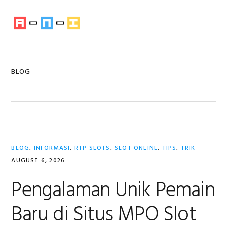
Skip
Skip
Skip
to
to
to
MENU
primary
main
primary
navigation
content
sidebar
BLOG
BLOG
,
INFORMASI
,
RTP SLOTS
,
SLOT ONLINE
,
TIPS
,
TRIK
·
AUGUST 6, 2026
Pengalaman Unik Pemain
Baru di Situs MPO Slot