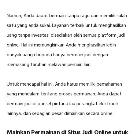
Namun, Anda dapat bermain tanpa ragu dan memilih salah
satu yang anda sukai.
Layanan terbaik untuk menghasilkan
uang tanpa investasi disediakan oleh semua platform judi
online.
Hal ini memungkinkan Anda menghasilkan lebih
banyak uang daripada hanya bermain judi dengan
memasang taruhan melawan pemain lain.
Untuk mencapai hal ini, Anda harus memiliki pemahaman
yang mendalam tentang proses permainan. Anda dapat
bermain judi di ponsel pintar atau perangkat elektronik
lainnya, dan sebagian besar dimainkan secara online.
Mainkan Permainan di Situs Judi Online untuk