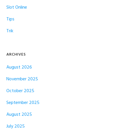
Slot Online
Tips
Trik
ARCHIVES
August 2026
November 2025
October 2025
September 2025
August 2025
July 2025