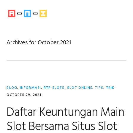
Skip
Skip
Skip
to
to
to
MENU
primary
main
primary
navigation
content
sidebar
Archives for October 2021
BLOG
,
INFORMASI
,
RTP SLOTS
,
SLOT ONLINE
,
TIPS
,
TRIK
·
OCTOBER 29, 2021
Daftar Keuntungan Main
Slot Bersama Situs Slot