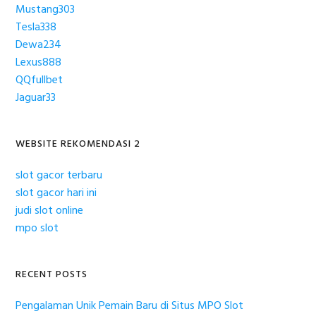
Mustang303
Tesla338
Dewa234
Lexus888
QQfullbet
Jaguar33
WEBSITE REKOMENDASI 2
slot gacor terbaru
slot gacor hari ini
judi slot online
mpo slot
RECENT POSTS
Pengalaman Unik Pemain Baru di Situs MPO Slot