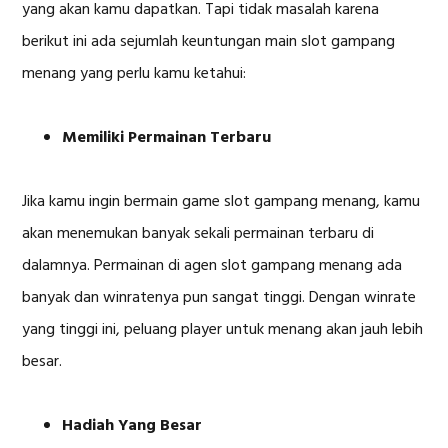
yang akan kamu dapatkan. Tapi tidak masalah karena
berikut ini ada sejumlah keuntungan main slot gampang
menang yang perlu kamu ketahui:
Memiliki Permainan Terbaru
Jika kamu ingin bermain game slot gampang menang, kamu
akan menemukan banyak sekali permainan terbaru di
dalamnya. Permainan di agen slot gampang menang ada
banyak dan winratenya pun sangat tinggi. Dengan winrate
yang tinggi ini, peluang player untuk menang akan jauh lebih
besar.
Hadiah Yang Besar