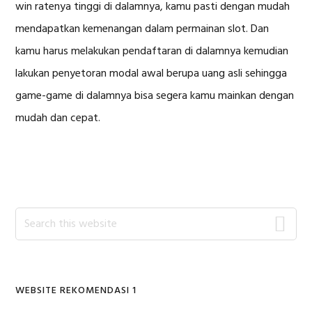
win ratenya tinggi di dalamnya, kamu pasti dengan mudah
mendapatkan kemenangan dalam permainan slot. Dan
kamu harus melakukan pendaftaran di dalamnya kemudian
lakukan penyetoran modal awal berupa uang asli sehingga
game-game di dalamnya bisa segera kamu mainkan dengan
mudah dan cepat.
Primary
Search
this
Sidebar
website
WEBSITE REKOMENDASI 1