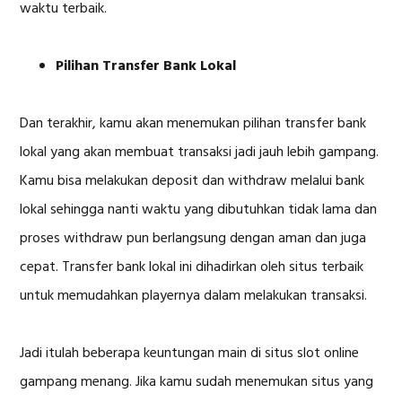
waktu terbaik.
Pilihan Transfer Bank Lokal
Dan terakhir, kamu akan menemukan pilihan transfer bank
lokal yang akan membuat transaksi jadi jauh lebih gampang.
Kamu bisa melakukan deposit dan withdraw melalui bank
lokal sehingga nanti waktu yang dibutuhkan tidak lama dan
proses withdraw pun berlangsung dengan aman dan juga
cepat. Transfer bank lokal ini dihadirkan oleh situs terbaik
untuk memudahkan playernya dalam melakukan transaksi.
Jadi itulah beberapa keuntungan main di situs slot online
gampang menang. Jika kamu sudah menemukan situs yang