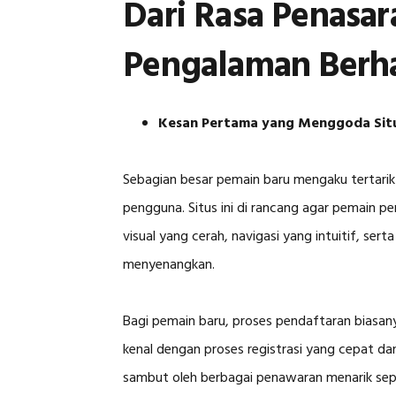
Dari Rasa Penasar
Pengalaman Berha
Kesan Pertama yang Menggoda Sit
Sebagian besar pemain baru mengaku tertari
pengguna. Situs ini di rancang agar pemain 
visual yang cerah, navigasi yang intuitif, se
menyenangkan.
Bagi pemain baru, proses pendaftaran biasan
kenal dengan proses registrasi yang cepat da
sambut oleh berbagai penawaran menarik sepe