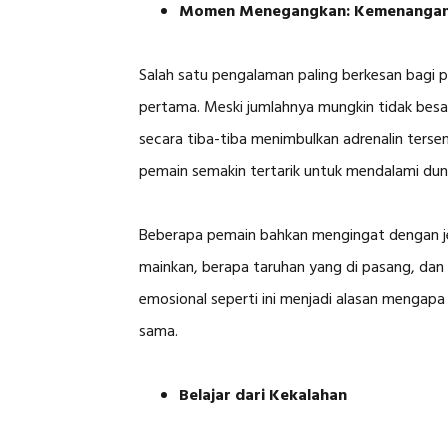
Momen Menegangkan: Kemenanga
Salah satu pengalaman paling berkesan bagi
pertama. Meski jumlahnya mungkin tidak besar
secara tiba-tiba menimbulkan adrenalin tersen
pemain semakin tertarik untuk mendalami duni
Beberapa pemain bahkan mengingat dengan je
mainkan, berapa taruhan yang di pasang, da
emosional seperti ini menjadi alasan mengap
sama.
Belajar dari Kekalahan