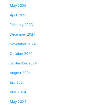
May 2025
April 2025
February 2025
December 2024
November 2024
October 2024
September 2024
August 2024
July 2024
June 2024
May 2024