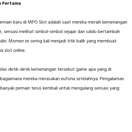
n Pertama
 pemain baru di MPO Slot adalah saat mereka meraih kemenangan
, sensasi melihat simbol-simbol sejajar dan saldo bertambah
diri. Momen ini sering kali menjadi titik balik yang membuat
a slot online.
las detik-detik kemenangan tersebut game apa yang di
n bagaimana mereka merasakan euforia setelahnya. Pengalaman
a banyak pemain terus kembali untuk mengulang sensasi yang