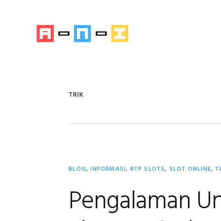
Skip
Skip
Skip
to
to
to
primary
main
primary
navigation
content
sidebar
TRIK
BLOG
,
INFORMASI
,
RTP SLOTS
,
SLOT ONLINE
,
T
Pengalaman Uni