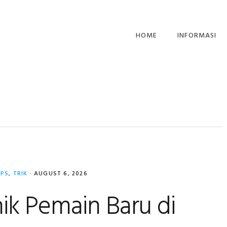
HOME
INFORMASI
SLOT ONLINE
LIVE CASINO
SPORTSBOOK
TOGEL
POKER
FISHING GAME
IPS
,
TRIK
·
AUGUST 6, 2026
k Pemain Baru di