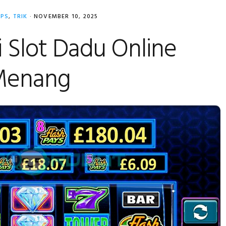
IPS
,
TRIK
·
NOVEMBER 10, 2025
i Slot Dadu Online
Menang