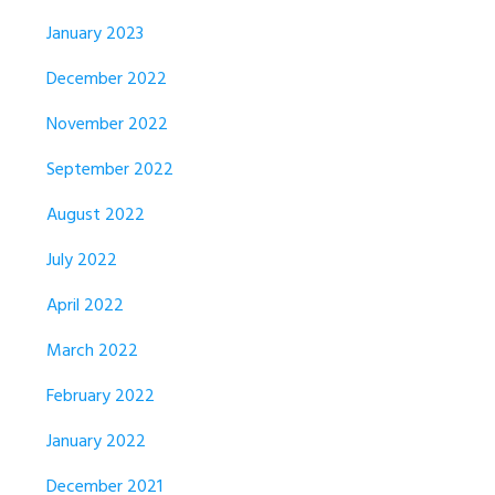
January 2023
December 2022
November 2022
September 2022
August 2022
July 2022
April 2022
March 2022
February 2022
January 2022
December 2021