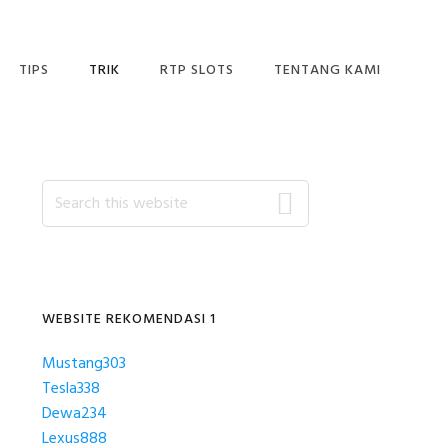
TIPS
TRIK
RTP SLOTS
TENTANG KAMI
Primary
Search
this
website
Sidebar
S
WEBSITE REKOMENDASI 1
Mustang303
Tesla338
Dewa234
Lexus888