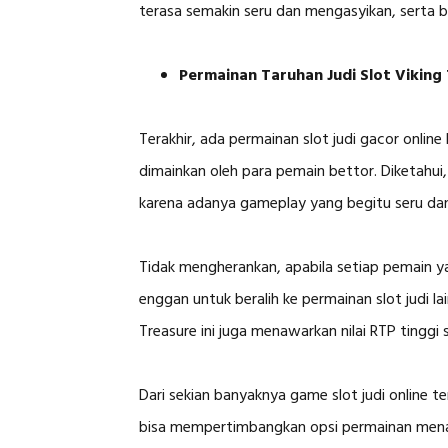
terasa semakin seru dan mengasyikan, serta b
Permainan Taruhan Judi Slot Viking
Terakhir, ada permainan slot judi gacor onli
dimainkan oleh para pemain bettor. Diketahui, 
karena adanya gameplay yang begitu seru d
Tidak mengherankan, apabila setiap pemain 
enggan untuk beralih ke permainan slot judi la
Treasure ini juga menawarkan nilai RTP tinggi
Dari sekian banyaknya game slot judi online
bisa mempertimbangkan opsi permainan menari