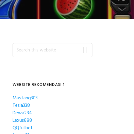
Primary
Search
this
website
Sidebar
WEBSITE REKOMENDASI 1
Mustang303
Tesla338
Dewa234
Lexus888
QQfullbet