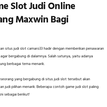
me Slot Judi Online
ang Maxwin Bagi
nan situs judi slot camaro33 hadir dengan memberikan penawaran
agar bergabung di dalamnya. Salah satunya, yaitu adanya
ung berbagai tema menarik.
eseorang yang bergabung di situs judi slot tersebut akan
judi pilihan menarik. Beberapa contoh game judi slot paling
i sebagai berikut!