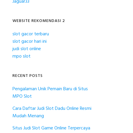
Jaguar33
WEBSITE REKOMENDASI 2
slot gacor terbaru
slot gacor hari ini
judi slot online
mpo slot
RECENT POSTS
Pengalaman Unik Pemain Baru di Situs
MPO Slot
Cara Daftar Judi Slot Dadu Online Resmi
Mudah Menang
Situs Judi Slot Game Online Terpercaya