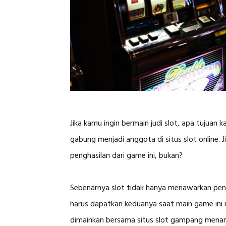
Jika kamu ingin bermain judi slot, apa tujua
gabung menjadi anggota di situs slot online.
penghasilan dari game ini, bukan?
Sebenarnya slot tidak hanya menawarkan peng
harus dapatkan keduanya saat main game ini n
dimainkan bersama situs slot gampang mena