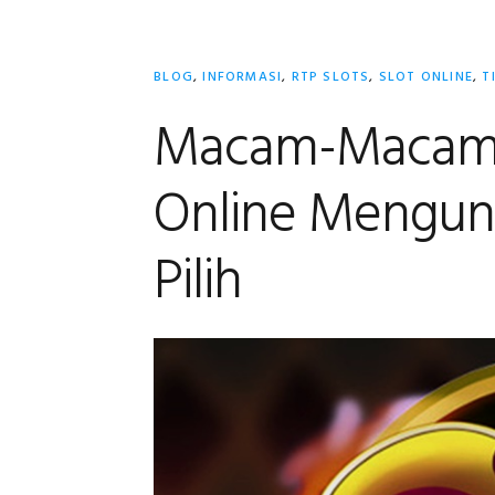
BLOG
,
INFORMASI
,
RTP SLOTS
,
SLOT ONLINE
,
T
Macam-Macam P
Online Mengun
Pilih