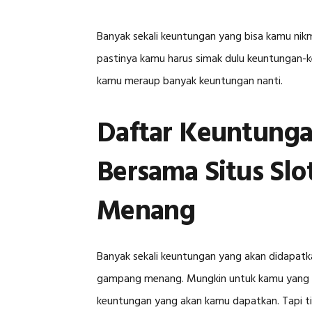
Banyak sekali keuntungan yang bisa kamu nik
pastinya kamu harus simak dulu keuntungan
kamu meraup banyak keuntungan nanti.
Daftar Keuntunga
Bersama Situs Sl
Menang
Banyak sekali keuntungan yang akan didapatkan
gampang menang. Mungkin untuk kamu yang m
keuntungan yang akan kamu dapatkan. Tapi ti