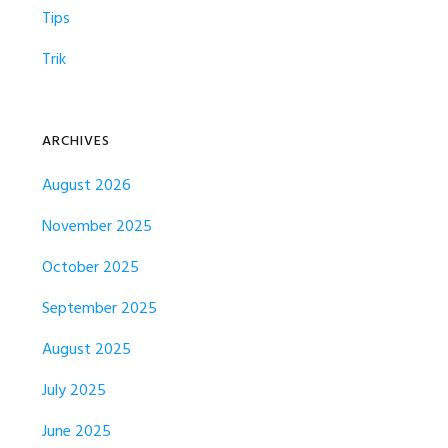
Tips
Trik
ARCHIVES
August 2026
November 2025
October 2025
September 2025
August 2025
July 2025
June 2025