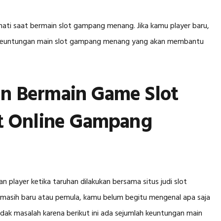
mati saat bermain slot gampang menang. Jika kamu player baru,
-keuntungan main slot gampang menang yang akan membantu
n Bermain Game Slot
ot Online Gampang
 player ketika taruhan dilakukan bersama situs judi slot
asih baru atau pemula, kamu belum begitu mengenal apa saja
dak masalah karena berikut ini ada sejumlah keuntungan main