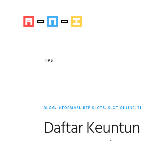
Skip
Skip
Skip
to
to
to
primary
main
primary
navigation
content
sidebar
TIPS
BLOG
,
INFORMASI
,
RTP SLOTS
,
SLOT ONLINE
,
T
Daftar Keuntun