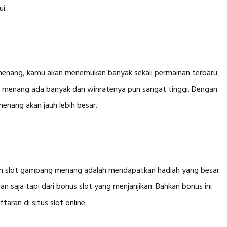
i:
menang, kamu akan menemukan banyak sekali permainan terbaru
g menang ada banyak dan winratenya pun sangat tinggi. Dengan
menang akan jauh lebih besar.
gen slot gampang menang adalah mendapatkan hadiah yang besar.
 saja tapi dari bonus slot yang menjanjikan. Bahkan bonus ini
aran di situs slot online.