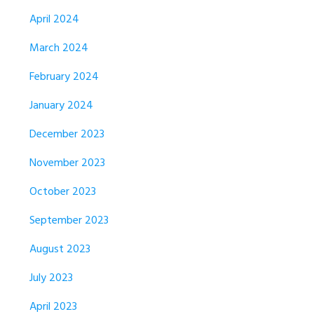
April 2024
March 2024
February 2024
January 2024
December 2023
November 2023
October 2023
September 2023
August 2023
July 2023
April 2023