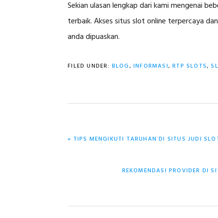
Sekian ulasan lengkap dari kami mengenai beb
terbaik. Akses situs slot online terpercaya da
anda dipuaskan.
FILED UNDER:
BLOG
,
INFORMASI
,
RTP SLOTS
,
S
PREVIOUS
« TIPS MENGIKUTI TARUHAN DI SITUS JUDI SL
POST:
NEXT
REKOMENDASI PROVIDER DI S
POST: