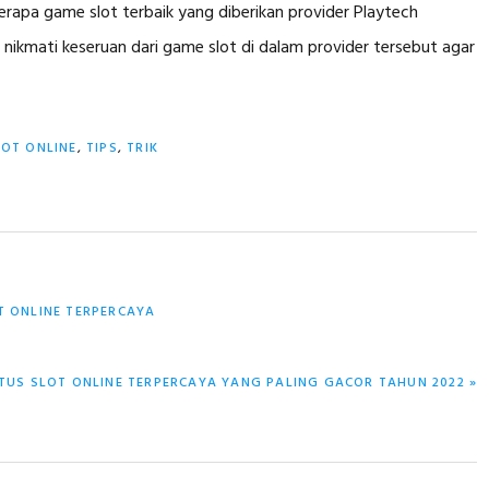
erapa game slot terbaik yang diberikan provider Playtech
n nikmati keseruan dari game slot di dalam provider tersebut agar
LOT ONLINE
,
TIPS
,
TRIK
OT ONLINE TERPERCAYA
ITUS SLOT ONLINE TERPERCAYA YANG PALING GACOR TAHUN 2022 »