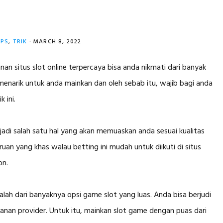
IPS
,
TRIK
·
MARCH 8, 2022
nan situs slot online terpercaya bisa anda nikmati dari banyak
t menarik untuk anda mainkan dan oleh sebab itu, wajib bagi anda
 ini.
jadi salah satu hal yang akan memuaskan anda sesuai kualitas
uan yang khas walau betting ini mudah untuk diikuti di situs
on.
dalah dari banyaknya opsi game slot yang luas. Anda bisa berjudi
anan provider. Untuk itu, mainkan slot game dengan puas dari