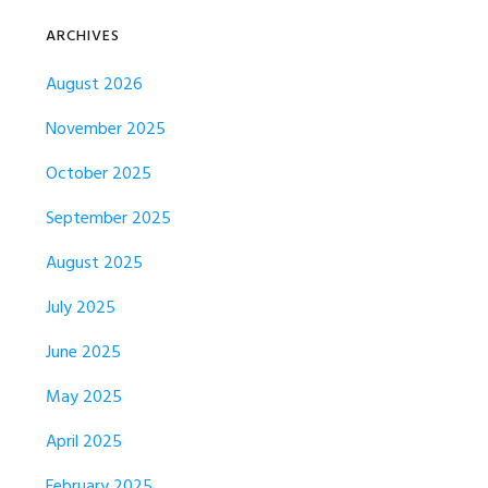
ARCHIVES
August 2026
November 2025
October 2025
September 2025
August 2025
July 2025
June 2025
May 2025
April 2025
February 2025