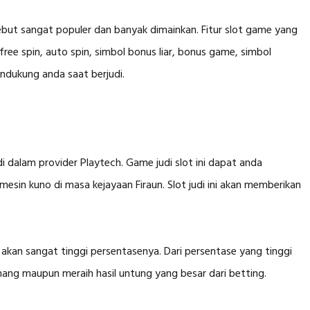
sebut sangat populer dan banyak dimainkan. Fitur slot game yang
free spin, auto spin, simbol bonus liar, bonus game, simbol
endukung anda saat berjudi.
i dalam provider Playtech. Game judi slot ini dapat anda
in kuno di masa kejayaan Firaun. Slot judi ini akan memberikan
 akan sangat tinggi persentasenya. Dari persentase yang tinggi
ang maupun meraih hasil untung yang besar dari betting.