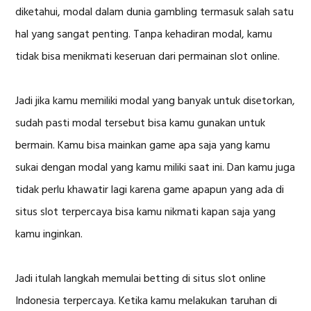
diketahui, modal dalam dunia gambling termasuk salah satu
hal yang sangat penting. Tanpa kehadiran modal, kamu
tidak bisa menikmati keseruan dari permainan slot online.
Jadi jika kamu memiliki modal yang banyak untuk disetorkan,
sudah pasti modal tersebut bisa kamu gunakan untuk
bermain. Kamu bisa mainkan game apa saja yang kamu
sukai dengan modal yang kamu miliki saat ini. Dan kamu juga
tidak perlu khawatir lagi karena game apapun yang ada di
situs slot terpercaya bisa kamu nikmati kapan saja yang
kamu inginkan.
Jadi itulah langkah memulai betting di situs slot online
Indonesia terpercaya. Ketika kamu melakukan taruhan di