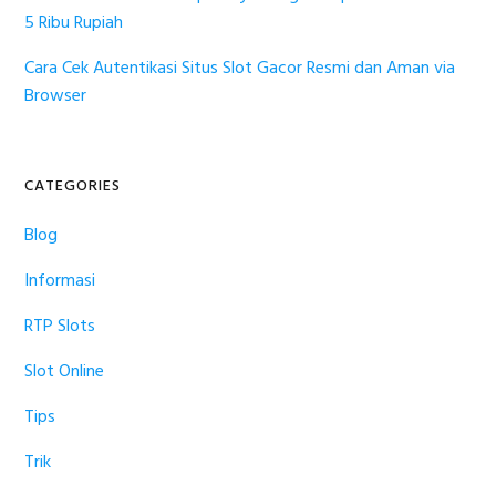
5 Ribu Rupiah
Cara Cek Autentikasi Situs Slot Gacor Resmi dan Aman via
Browser
CATEGORIES
Blog
Informasi
RTP Slots
Slot Online
Tips
Trik