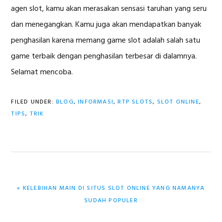
agen slot, kamu akan merasakan sensasi taruhan yang seru
dan menegangkan. Kamu juga akan mendapatkan banyak
penghasilan karena memang game slot adalah salah satu
game terbaik dengan penghasilan terbesar di dalamnya.
Selamat mencoba.
FILED UNDER:
BLOG
,
INFORMASI
,
RTP SLOTS
,
SLOT ONLINE
,
TIPS
,
TRIK
PREVIOUS
« KELEBIHAN MAIN DI SITUS SLOT ONLINE YANG NAMANYA
POST:
SUDAH POPULER