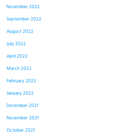
November 2022
September 2022
August 2022
July 2022
April 2022
March 2022
February 2022
January 2022
December 2021
November 2021
October 2021