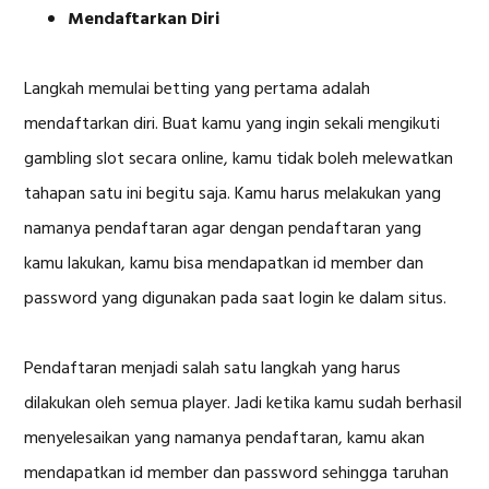
Mendaftarkan Diri
Langkah memulai betting yang pertama adalah
mendaftarkan diri. Buat kamu yang ingin sekali mengikuti
gambling slot secara online, kamu tidak boleh melewatkan
tahapan satu ini begitu saja. Kamu harus melakukan yang
namanya pendaftaran agar dengan pendaftaran yang
kamu lakukan, kamu bisa mendapatkan id member dan
password yang digunakan pada saat login ke dalam situs.
Pendaftaran menjadi salah satu langkah yang harus
dilakukan oleh semua player. Jadi ketika kamu sudah berhasil
menyelesaikan yang namanya pendaftaran, kamu akan
mendapatkan id member dan password sehingga taruhan