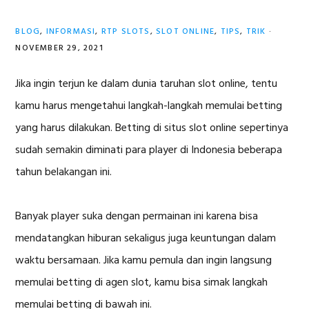
BLOG
,
INFORMASI
,
RTP SLOTS
,
SLOT ONLINE
,
TIPS
,
TRIK
·
NOVEMBER 29, 2021
Jika ingin terjun ke dalam dunia taruhan slot online, tentu
kamu harus mengetahui langkah-langkah memulai betting
yang harus dilakukan. Betting di situs slot online sepertinya
sudah semakin diminati para player di Indonesia beberapa
tahun belakangan ini.
Banyak player suka dengan permainan ini karena bisa
mendatangkan hiburan sekaligus juga keuntungan dalam
waktu bersamaan. Jika kamu pemula dan ingin langsung
memulai betting di agen slot, kamu bisa simak langkah
memulai betting di bawah ini.